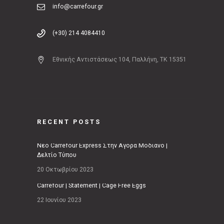
info@carrefour.gr
(+30) 214 4084410
Εθνικής Αντιστάσεως 104, Παλλήνη, ΤΚ 15351
RECENT POSTS
Νέο Carrefour Express Στην Αγορά Μοδιάνο |
Δελτίο Τύπου
20 Οκτωβρίου 2023
Carrefour | Statement | Cage Free Eggs
22 Ιουνίου 2023