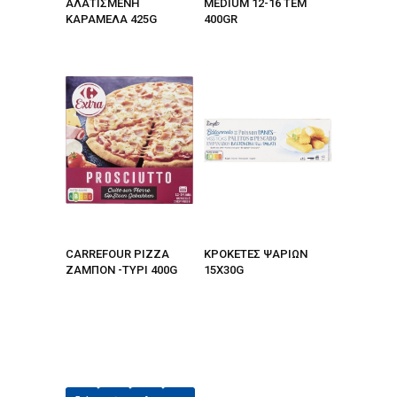
ΑΛΑΤΙΣΜΕΝΗ
MEDIUM 12-16 ΤΕΜ
ΚΑΡΑΜΕΛΑ 425G
400GR
CARREFOUR PIZZA
ΚΡΟΚΕΤΕΣ ΨΑΡΙΩΝ
ΖΑΜΠΟΝ -ΤΥΡΙ 400G
15X30G