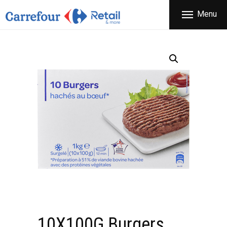
ΕΤΑΙΡΕΙΑ
Menu
CARREFOUR
ΠΡΟΪΟΝΤΑ
Χονδρικό εμπόριο προϊόντων ευρείας κατανάλωσης
ΚΑΤΑΣΤΗΜΑΤΑ
ΠΡΟΣΦΟΡΕΣ
FRANCHISE
ΝΕΑ
ΕΠΙΚΟΙΝΩΝΙΑ
10X100G Burgers