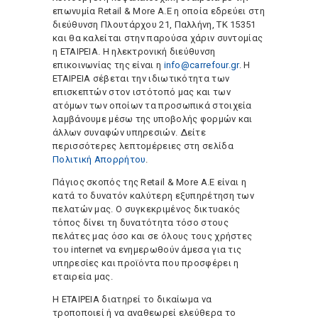
επωνυμία Retail & More A.E η οποία εδρεύει στη
διεύθυνση Πλουτάρχου 21, Παλλήνη, ΤΚ 15351
και θα καλείται στην παρούσα χάριν συντομίας
η ΕΤΑΙΡΕΙΑ. Η ηλεκτρονική διεύθυνση
επικοινωνίας της είναι η
info@carrefour.gr
. Η
ΕΤΑΙΡΕΙΑ σέβεται την ιδιωτικότητα των
επισκεπτών στον ιστότοπό μας και των
ατόμων των οποίων τα προσωπικά στοιχεία
λαμβάνουμε μέσω της υποβολής φορμών και
άλλων συναφών υπηρεσιών. Δείτε
περισσότερες λεπτομέρειες στη σελίδα
Πολιτική Απορρήτου
.
Πάγιος σκοπός της Retail & More A.E είναι η
κατά το δυνατόν καλύτερη εξυπηρέτηση των
πελατών μας. Ο συγκεκριμένος δικτυακός
τόπος δίνει τη δυνατότητα τόσο στους
πελάτες μας όσο και σε όλους τους χρήστες
του internet να ενημερωθούν άμεσα για τις
υπηρεσίες και προϊόντα που προσφέρει η
εταιρεία μας.
Η ΕΤΑΙΡΕΙΑ διατηρεί το δικαίωμα να
τροποποιεί ή να αναθεωρεί ελεύθερα το