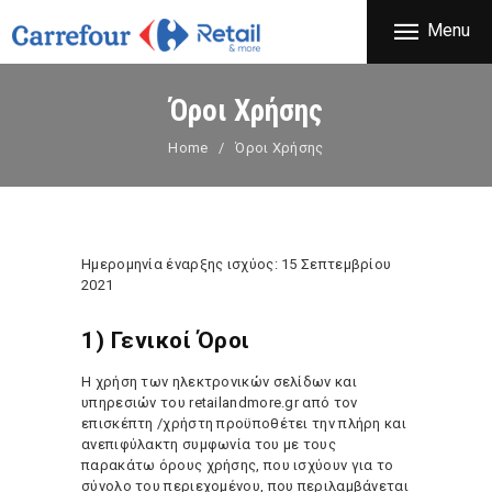
ΕΤΑΙΡΕΙΑ
Menu
CARREFOUR
ΠΡΟΪΟΝΤΑ
Χονδρικό εμπόριο προϊόντων ευρείας κατανάλωσης
ΚΑΤΑΣΤΗΜΑΤΑ
Όροι Χρήσης
ΠΡΟΣΦΟΡΕΣ
Home
Όροι Χρήσης
FRANCHISE
ΝΕΑ
ΕΠΙΚΟΙΝΩΝΙΑ
Ημερομηνία έναρξης ισχύος: 15 Σεπτεμβρίου
2021
1) Γενικοί Όροι
Η χρήση των ηλεκτρονικών σελίδων και
υπηρεσιών του retailandmore.gr από τον
επισκέπτη /χρήστη προϋποθέτει την πλήρη και
ανεπιφύλακτη συμφωνία του με τους
παρακάτω όρους χρήσης, που ισχύουν για το
σύνολο του περιεχομένου, που περιλαμβάνεται