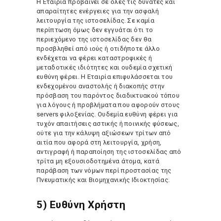
Η Εταιρία προβαίνει σε όλες τις δυνατές και
απαραίτητες ενέργειες για την ασφαλή
λειτουργία της ιστοσελίδας. Σε καμία
περίπτωση όμως δεν εγγυάται ότι το
περιεχόμενο της ιστοσελίδας δεν θα
προσβληθεί από ιούς ή οτιδήποτε άλλο
ενδέχεται να φέρει καταστροφικές ή
μεταδοτικές ιδιότητες και ουδεμία σχετική
ευθύνη φέρει. Η Εταιρία επιφυλάσσεται του
ενδεχομένου αναστολής ή διακοπής στην
πρόσβαση του παρόντος διαδικτυακού τόπου
για λόγους ή προβλήματα που αφορούν στους
servers φιλοξενίας. Ουδεμία ευθύνη φέρει για
τυχόν απαιτήσεις αστικής ή ποινικής φύσεως,
ούτε για την κάλυψη αξιώσεων τρίτων από
αιτία που αφορά στη λειτουργία, χρήση,
αντιγραφή ή παραποίηση της ιστοσελίδας από
τρίτα μη εξουσιοδοτημένα άτομα, κατά
παράβαση των νόμων περί προστασίας της
Πνευματικής και Βιομηχανικής Ιδιοκτησίας.
5) Ευθύνη Χρήστη