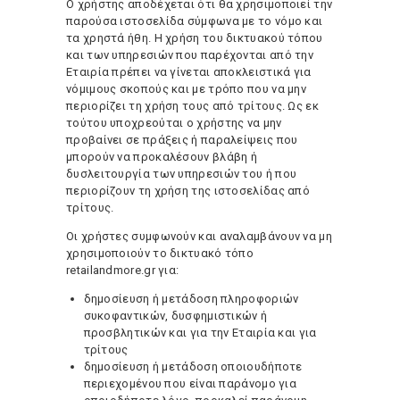
Ο χρήστης αποδέχεται ότι θα χρησιμοποιεί την
παρούσα ιστοσελίδα σύμφωνα με το νόμο και
τα χρηστά ήθη. Η χρήση του δικτυακού τόπου
και των υπηρεσιών που παρέχονται από την
Εταιρία πρέπει να γίνεται αποκλειστικά για
νόμιμους σκοπούς και με τρόπο που να μην
περιορίζει τη χρήση τους από τρίτους. Ως εκ
τούτου υποχρεούται ο χρήστης να μην
προβαίνει σε πράξεις ή παραλείψεις που
μπορούν να προκαλέσουν βλάβη ή
δυσλειτουργία των υπηρεσιών του ή που
περιορίζουν τη χρήση της ιστοσελίδας από
τρίτους.
Οι χρήστες συμφωνούν και αναλαμβάνουν να μη
χρησιμοποιούν τo δικτυακό τόπο
retailandmore.gr για:
δημοσίευση ή μετάδοση πληροφοριών
συκοφαντικών, δυσφημιστικών ή
προσβλητικών και για την Εταιρία και για
τρίτους
δημοσίευση ή μετάδοση οποιουδήποτε
περιεχομένου που είναι παράνομο για