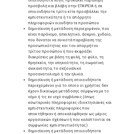
οποιοδήποτε λόγο, προκαλεί παράνομη
προσβολή και βλάβη στην ΕΤΑΙΡΕΙΑ ή σε
οποιονδήποτε τρίτο είτε προσβάλλει την
εμπιστευτικότητα ή το απόρρητο
πληροφοριών οιουδήποτε προσώπου
δημοσίευση ή μετάδοση περιεχομένου, που
είναι παράνομο, απειλητικό, άσεμνο, χυδαίο,
που δύναται να συνιστά παραβίαση της
προσωπικότητας και του απορρήτου
τρίτου προσώπου ή που εκφράζει
διακρίσεις με βάση τη φυλή, το φύλο, τη
θρησκεία, την υπηκοότητα, τη σωματική
ανικανότητα, το σεξουαλικό
προσανατολισμό ή την ηλικία.
δημοσίευση ή μετάδοση οποιουδήποτε
περιεχομένου για το οποίο οι χρήστες δεν
έχουν δικαίωμα μετάδοσης σύμφωνα με το
νόμο ή τις εν ισχύ συμβάσεις (όπως
εσωτερικές πληροφορίες ιδιοκτησιακές και
εμπιστευτικές πληροφορίες που
αποκτήθηκαν ή αποκαλύφθηκαν ως μέρος
εργασιακών σχέσεων ή που καλύπτονται σε
συμφωνίες εμπιστευτικότητας)
δημοσίευση ή μετάδοση οποιουδήποτε