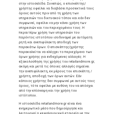
στην ιστοσελίδα. Συνεπώς, ο επισκέπτης/
χρήστης οφείλει να διαβάσει προσεκτικά τους
όρους αυτούς πριν από τη χρήση των
υπηρεσιών του δικτυακού τόπου και εάν δεν
συμφωνεί, οφείλει να μην κάνει χρήση των
υπηρεσιών και του περιεχομένου τους. Η
περαιτέρω χρήση των υπηρεσιών του
παρόντος ιστοτόπου ισοδυναμεί με αυτόματη
ρητή και ανεπιφύλακτη αποδοχή των
παρακάτω όρων. Ο επισκέπτης/χρήστης
παρακαλείται να ελέγχει το περιεχόμενο των
όρων χρήσης για ενδεχόμενες αλλαγές. Η
εξακολούθηση της χρήσης του retailandmore.gr,
ακόμη και μετά τις όποιες αλλαγές σημαίνει
την ανεπιφύλακτη, εκ μέρους του επισκέπτη /
χρήστη, αποδοχή των όρων αυτών. Εάν
κάποιος χρήστης δεν συμφωνεί με αυτούς τους
όρους, τότε οφείλει με ευθύνη του να απόσχει
από την επίσκεψη και την χρήση του
ιστότοπου.
Η ιστοσελίδα retailandmore.gr είναι ένα
ενημερωτικό μέσο που δημιούργησε και
λειτουργεί η κεφαλαιουχική εταιρεία με την