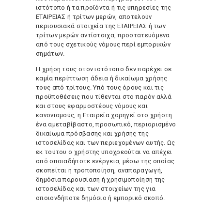
ιστότοπο ή τα προϊόντα ή τις υπηρεσίες της
ΕΤΑΙΡΕΙΑΣ ή τρίτων μερών, αποτελούν
περιουσιακά στοιχεία της ΕΤΑΙΡΕΙΑΣ ή των
τρίτων μερών αντίστοιχα, προστατευόμενα
από τους σχετικούς νόμους περί εμπορικών
σημάτων.
Η χρήση τους στον ιστότοπο δεν παρέχει σε
καμία περίπτωση άδεια ή δικαίωμα χρήσης
τους από τρίτους. Υπό τους όρους και τις
προϋποθέσεις που τίθενται στο παρόν αλλά
και στους εφαρμοστέους νόμους και
κανονισμούς, η Εταιρεία χορηγεί στο χρήστη
ένα αμεταβίβαστο, προσωπικό, περιορισμένο
δικαίωμα πρόσβασης και χρήσης της
ιστοσελίδας και των περιεχομένων αυτής. Ως
εκ τούτου ο χρήστης υποχρεούται να απέχει
από οποιαδήποτε ενέργεια, μέσω της οποίας
σκοπείται η τροποποίηση, αναπαραγωγή,
δημόσια παρουσίαση ή χρησιμοποίηση της
ιστοσελίδας και των στοιχείων της για
οποιονδήποτε δημόσιο ή εμπορικό σκοπό.