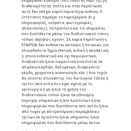
ενημερώνει έγκαιρα τους πελάτες περί της μη
διαθεσιμότητας οπότε και στην περίπτωση
αυτή δεν υπέχει καμία περαιτέρω ευθύνη. Ο
ιστότοπος παρέχει το περιεχόμενο (π.χ
πληροφορίες, ονόματα, φωτογραφίες,
απεικονίσεις), τα προϊόντα και τις υπηρεσίες
που διατίθενται μέσω του διαδικτυακού τόπου
«όπως ακριβώς έχουν». Σε καμία περίπτωση η
ΕΤΑΙΡΕΙΑ δεν ευθύνεται αστικώς ή ποινικώς για
οποιαδήποτε ζημία (θετική, ειδική ή αποθετική,
η οποία ενδεικτικά και όχι περιοριστικά,
διαζευκτικά ή/και σωρευτικά συνίσταται σε
απώλεια κερδών, δεδομένων, διαφυγόντα
κέρδη, χρηματική ικανοποίηση κλπ.) που τυχόν
θα υποστεί επισκέπτης του δικτυακού τόπου ή
τρίτος από αιτία που έχει σχέση με τη
λειτουργία ή μη ή/και τη χρήση του
διαδικτυακού τόπου ή/και σε αδυναμία
παροχής υπηρεσιών ή/και προϊόντων ή/και
πληροφοριών που διατίθενται από αυτόν ή/και
από τυχόν μη επιτρεπόμενες παρεμβάσεις
τρίτων σε προϊόντα ή/και υπηρεσίες ή/και
πληροφορίες που διατίθενται μέσω αυτού.