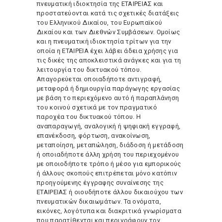
πνευματική ιδιοκτησία της ΕΤΑΙΡΕΙΑΣ και
προστατεύονται κατά τις σχετικές διατάξεις
του Ελληνικού Δικαίου, του Ευρωπαϊκού
Δικαίου και των Διεθνών Συμβάσεων. Ομοίως
και η πνευματική ιδιοκτησία τρίτων για την
οποία η ΕΤΑΙΡΕΙΑ έχει λάβει άδεια χρήσης για
τις δικές της αποκλειστικά ανάγκες και για τη
λειτουργία του δικτυακού τόπου.
Απαγορεύεται οποιαδήποτε αντιγραφή,
μεταφορά ή δημιουργία παράγωγης εργασίας
με βάση το περιεχόμενο αυτό ή παραπλάνηση
του κοινού σχετικά με τον πραγματικό
παροχέα του δικτυακού τόπου. Η
αναπαραγωγή, αναλογική ή ψηφιακή εγγραφή,
επανέκδοση, φόρτωση, ανακοίνωση,
μεταποίηση, μεταπώληση, διάδοση ή μετάδοση
ή οποιαδήποτε άλλη χρήση του περιεχομένου
με οποιοδήποτε τρόπο ή μέσο για εμπορικούς
ή άλλους σκοπούς επιτρέπεται μόνο κατόπιν
προηγούμενης έγγραφης συναίνεσης της
ΕΤΑΙΡΕΙΑΣ ή οιουδήποτε άλλου δικαιούχου των
πνευματικών δικαιωμάτων. Τα ονόματα,
εικόνες, λογότυπα και διακριτικά γνωρίσματα
που παρατίθενται και περιγράφουν τον