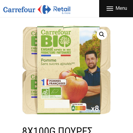
ΕΤΑΙΡΕΙΑ
Menu
CARREFOUR
ΠΡΟΪΟΝΤΑ
Χονδρικό εμπόριο προϊόντων ευρείας κατανάλωσης
ΚΑΤΑΣΤΗΜΑΤΑ
ΠΡΟΣΦΟΡΕΣ
FRANCHISE
ΝΕΑ
ΕΠΙΚΟΙΝΩΝΙΑ
8X100G ΠΟΥΡΕΣ