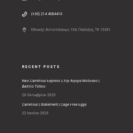
(+30) 214 4084410
Εθνικής Αντιστάσεως 104, Παλλήνη, ΤΚ 15351
RECENT POSTS
Νέο Carrefour Express Στην Αγορά Μοδιάνο |
Δελτίο Τύπου
20 Οκτωβρίου 2023
Carrefour | Statement | Cage Free Eggs
22 Ιουνίου 2023