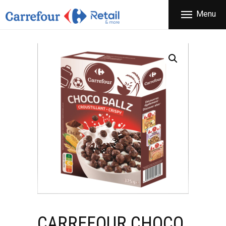
ΕΤΑΙΡΕΙΑ
Menu
CARREFOUR
ΠΡΟΪΟΝΤΑ
Χονδρικό εμπόριο προϊόντων ευρείας κατανάλωσης
ΚΑΤΑΣΤΗΜΑΤΑ
ΠΡΟΣΦΟΡΕΣ
FRANCHISE
ΝΕΑ
ΕΠΙΚΟΙΝΩΝΙΑ
CARREFOUR CHOCO