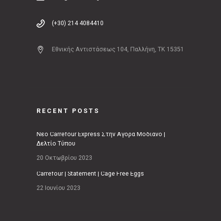
(+30) 214 4084410
Εθνικής Αντιστάσεως 104, Παλλήνη, ΤΚ 15351
RECENT POSTS
Νέο Carrefour Express Στην Αγορά Μοδιάνο |
Δελτίο Τύπου
20 Οκτωβρίου 2023
Carrefour | Statement | Cage Free Eggs
22 Ιουνίου 2023