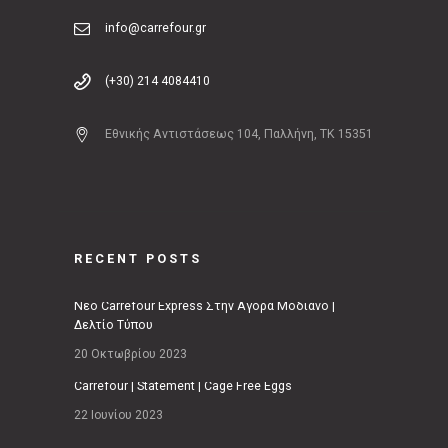
info@carrefour.gr
(+30) 214 4084410
Εθνικής Αντιστάσεως 104, Παλλήνη, ΤΚ 15351
RECENT POSTS
Νέο Carrefour Express Στην Αγορά Μοδιάνο |
Δελτίο Τύπου
20 Οκτωβρίου 2023
Carrefour | Statement | Cage Free Eggs
22 Ιουνίου 2023