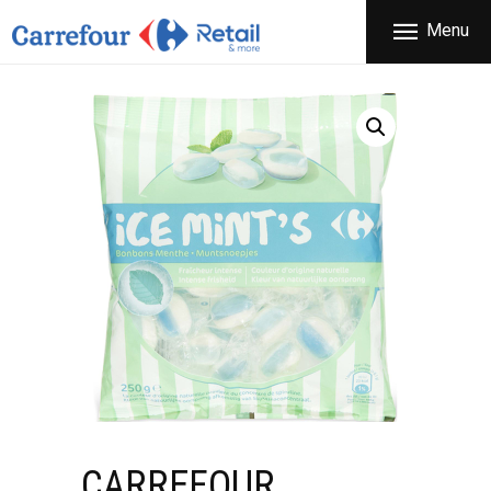
ΕΤΑΙΡΕΙΑ
Menu
CARREFOUR
ΠΡΟΪΟΝΤΑ
Χονδρικό εμπόριο προϊόντων ευρείας κατανάλωσης
ΚΑΤΑΣΤΗΜΑΤΑ
ΠΡΟΣΦΟΡΕΣ
FRANCHISE
ΝΕΑ
ΕΠΙΚΟΙΝΩΝΙΑ
CARREFOUR