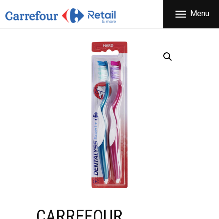
ΕΤΑΙΡΕΙΑ
Menu
CARREFOUR
ΠΡΟΪΟΝΤΑ
Χονδρικό εμπόριο προϊόντων ευρείας κατανάλωσης
ΚΑΤΑΣΤΗΜΑΤΑ
ΠΡΟΣΦΟΡΕΣ
FRANCHISE
ΝΕΑ
ΕΠΙΚΟΙΝΩΝΙΑ
CARREFOUR