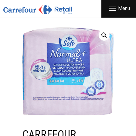
ΕΤΑΙΡΕΙΑ
Menu
CARREFOUR
ΠΡΟΪΟΝΤΑ
Χονδρικό εμπόριο προϊόντων ευρείας κατανάλωσης
ΚΑΤΑΣΤΗΜΑΤΑ
ΠΡΟΣΦΟΡΕΣ
FRANCHISE
ΝΕΑ
ΕΠΙΚΟΙΝΩΝΙΑ
CARREFOUR