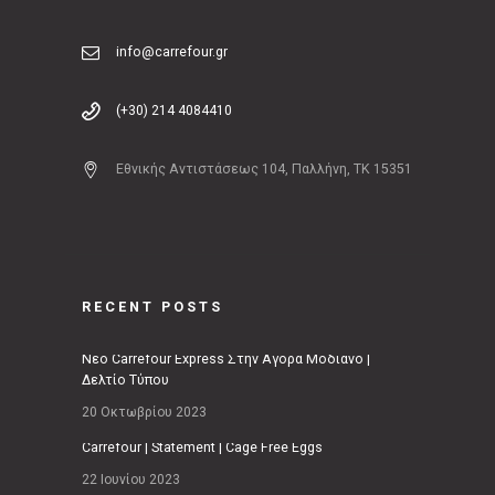
info@carrefour.gr
(+30) 214 4084410
Εθνικής Αντιστάσεως 104, Παλλήνη, ΤΚ 15351
RECENT POSTS
Νέο Carrefour Express Στην Αγορά Μοδιάνο |
Δελτίο Τύπου
20 Οκτωβρίου 2023
Carrefour | Statement | Cage Free Eggs
22 Ιουνίου 2023