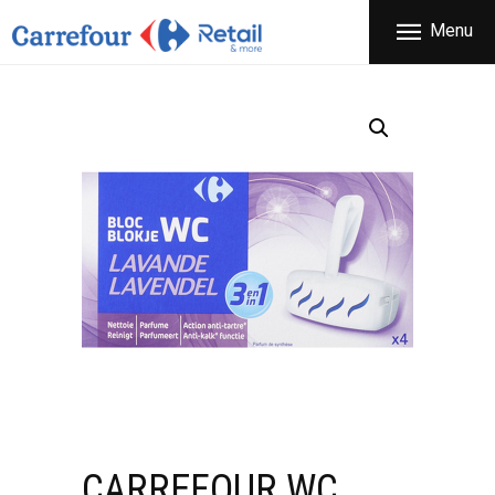
ΕΤΑΙΡΕΙΑ
Menu
CARREFOUR
ΠΡΟΪΟΝΤΑ
Χονδρικό εμπόριο προϊόντων ευρείας κατανάλωσης
ΚΑΤΑΣΤΗΜΑΤΑ
ΠΡΟΣΦΟΡΕΣ
FRANCHISE
ΝΕΑ
ΕΠΙΚΟΙΝΩΝΙΑ
CARREFOUR WC