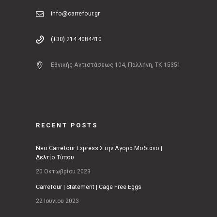
info@carrefour.gr
(+30) 214 4084410
Εθνικής Αντιστάσεως 104, Παλλήνη, ΤΚ 15351
RECENT POSTS
Νέο Carrefour Express Στην Αγορά Μοδιάνο |
Δελτίο Τύπου
20 Οκτωβρίου 2023
Carrefour | Statement | Cage Free Eggs
22 Ιουνίου 2023