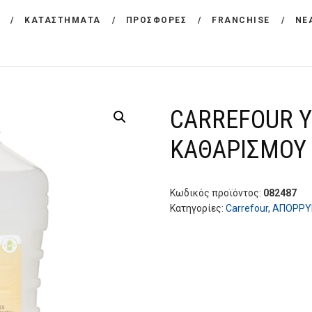
ΕΤΑΙΡΕΙΑ
ΚΑΤΑΣΤΗΜΑΤΑ
ΠΡΟΣΦΟΡΕΣ
FRANCHISE
ΝΕ
CARREFOUR
ΠΡΟΪΟΝΤΑ
Χονδρικό εμπόριο προϊόντων ευρείας κατανάλωσης
ΚΑΤΑΣΤΗΜΑΤΑ
CARREFOUR Υ
ΠΡΟΣΦΟΡΕΣ
ΚΑΘΑΡΙΣΜΟΥ 
FRANCHISE
ΝΕΑ
Κωδικός προϊόντος:
082487
Κατηγορίες:
Carrefour
,
ΑΠΟΡΡΥ
ΕΠΙΚΟΙΝΩΝΙΑ