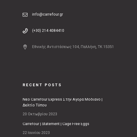
info@carrefour.gr
(+30) 214 4084410
Εθνικής Αντιστάσεως 104, Παλλήνη, ΤΚ 15351
RECENT POSTS
Νέο Carrefour Express Στην Αγορά Μοδιάνο |
Δελτίο Τύπου
20 Οκτωβρίου 2023
Carrefour | Statement | Cage Free Eggs
22 Ιουνίου 2023