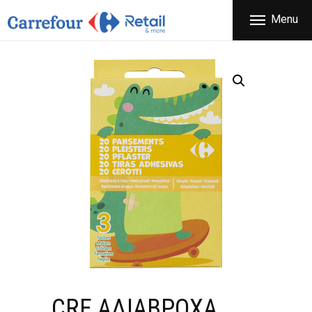
ΕΤΑΙΡΕΙΑ
Menu
CARREFOUR
ΠΡΟΪΟΝΤΑ
Χονδρικό εμπόριο προϊόντων ευρείας κατανάλωσης
ΚΑΤΑΣΤΗΜΑΤΑ
ΠΡΟΣΦΟΡΕΣ
FRANCHISE
ΝΕΑ
ΕΠΙΚΟΙΝΩΝΙΑ
CRF ΑΔΙΑΒΡΟΧΑ