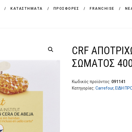
ΕΤΑΙΡΕΙΑ
ΚΑΤΑΣΤΗΜΑΤΑ
ΠΡΟΣΦΟΡΕΣ
FRANCHISE
ΝΕ
CARREFOUR
ΠΡΟΪΟΝΤΑ
Χονδρικό εμπόριο προϊόντων ευρείας κατανάλωσης
ΚΑΤΑΣΤΗΜΑΤΑ
CRF ΑΠΟΤΡΙΧ
ΠΡΟΣΦΟΡΕΣ
ΣΩΜΑΤΟΣ 40
FRANCHISE
ΝΕΑ
Κωδικός προϊόντος:
091141
Κατηγορίες:
Carrefour
,
ΕΙΔΗ ΠΡ
ΕΠΙΚΟΙΝΩΝΙΑ