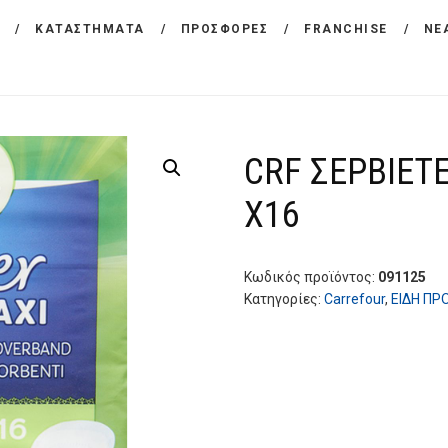
ΕΤΑΙΡΕΙΑ
ΚΑΤΑΣΤΗΜΑΤΑ
ΠΡΟΣΦΟΡΕΣ
FRANCHISE
ΝΕ
CARREFOUR
ΠΡΟΪΟΝΤΑ
Χονδρικό εμπόριο προϊόντων ευρείας κατανάλωσης
ΚΑΤΑΣΤΗΜΑΤΑ
CRF ΣΕΡΒΙΕΤ
ΠΡΟΣΦΟΡΕΣ
X16
FRANCHISE
ΝΕΑ
Κωδικός προϊόντος:
091125
Κατηγορίες:
Carrefour
,
ΕΙΔΗ ΠΡ
ΕΠΙΚΟΙΝΩΝΙΑ