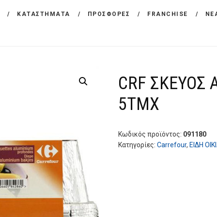
ΕΤΑΙΡΕΙΑ
ΚΑΤΑΣΤΗΜΑΤΑ
ΠΡΟΣΦΟΡΕΣ
FRANCHISE
ΝΕ
CARREFOUR
ΠΡΟΪΟΝΤΑ
Χονδρικό εμπόριο προϊόντων ευρείας κατανάλωσης
ΚΑΤΑΣΤΗΜΑΤΑ
CRF ΣΚΕΥΟΣ 
ΠΡΟΣΦΟΡΕΣ
5TMX
FRANCHISE
ΝΕΑ
Κωδικός προϊόντος:
091180
Κατηγορίες:
Carrefour
,
ΕΙΔΗ ΟΙ
ΕΠΙΚΟΙΝΩΝΙΑ