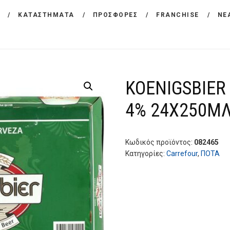
ΕΤΑΙΡΕΙΑ
ΚΑΤΑΣΤΗΜΑΤΑ
ΠΡΟΣΦΟΡΕΣ
FRANCHISE
ΝΕ
CARREFOUR
ΠΡΟΪΟΝΤΑ
Χονδρικό εμπόριο προϊόντων ευρείας κατανάλωσης
ΚΑΤΑΣΤΗΜΑΤΑ
KOENIGSBIER
ΠΡΟΣΦΟΡΕΣ
4% 24X250Μ
FRANCHISE
ΝΕΑ
Κωδικός προϊόντος:
082465
Κατηγορίες:
Carrefour
,
ΠΟΤΑ
ΕΠΙΚΟΙΝΩΝΙΑ