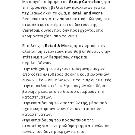
Με οδηγό το όραμα του
Group Carrefour
, για
την προώθηση βέλτιστων πρακτικών για το
περιβάλλον και τα ζώα, η
Retail and More
δεσμεύεται για την αποκλειστική πώληση, στα
εταιρικά καταστήματα του δικτύου της
Carrefour, αυγών που δεν προέρχονται από
κλωβοστοιχίες, απο το 2028.
Επιπλέον, η
Retail & More
, προχωράει στην
υλοποίηση ενεργειών, που θα βοηθήσουν στην
επίτευξη των δεσμεύσεών της και
περιλαμβάνουν:
-την ενίσχυση του όγκου παραγωγής αυγών
από κότες ελευθέρας βοσκής και βιολογικών
αυγών, μέσω συμφωνιών με τους προμηθευτές.
-την αποκλειστική πώληση αυγών ελευθέρας
βοσκής, μέσα από το δίκτυο εταιρικών της
καταστημάτων.
-την εκπαίδευση των πελατών της, μέσα από
σχετικές καμπάνιες εντός των εταιρικών
καταστημάτων.
-την εκπαίδευση του προσωπικού της
εταιρείας για την προώθηση της κατανάλωσης
αυγών που δεν προέρχονται από