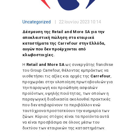
Uncategorized
22 Ιουνίου 2023
10:14
Δέσμευση της Retail and More SA για την
αποκλειστική πώληση στα εταιρικά
καταστήματα της Carrefour στην Ελλάδα,
αυγών που δεν προέρχονται από
κλωβοστοιχίες.
Η
Retail and More SA
ως συνεργάτης franchise
του Group Carrefour, θέλοντας εμπράκτως να
υιοθετήσει τις αξίες και αρχές της
Carrefour
,
προχωράει στην υλοποίηση πρωτοβουλιών για
την παραγωγή και προώθηση ασφαλών
προϊόντων, υψηλής ποιότητας, των οποίων η
παραγωγική διαδικασία ακολουθεί πρακτικές
που δεν επιβαρύνουν το περιβάλλον ενώ
ταυτόχρονα προστατεύουν την ευημερία των
ζώων. Κύριος στόχος είναι τα προϊόντα αυτά
να είναι προσβάσιμα σε όλους μέσω του
δικτύου των εταιρικών της καταστημάτων.