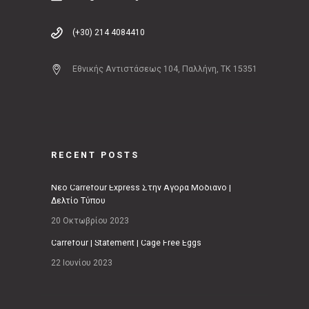
(+30) 214 4084410
Εθνικής Αντιστάσεως 104, Παλλήνη, ΤΚ 15351
RECENT POSTS
Νέο Carrefour Express Στην Αγορά Μοδιάνο |
Δελτίο Τύπου
20 Οκτωβρίου 2023
Carrefour | Statement | Cage Free Eggs
22 Ιουνίου 2023