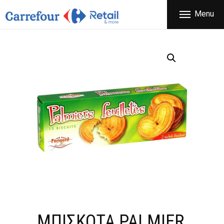
ΕΤΑΙΡΕΙΑ
Menu
CARREFOUR
ΠΡΟΪΟΝΤΑ
Χονδρικό εμπόριο προϊόντων ευρείας κατανάλωσης
ΚΑΤΑΣΤΗΜΑΤΑ
ΠΡΟΣΦΟΡΕΣ
FRANCHISE
ΝΕΑ
ΕΠΙΚΟΙΝΩΝΙΑ
ΜΠΙΣΚΟΤΑ PALMIER