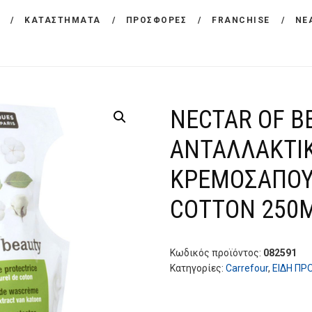
ΕΤΑΙΡΕΙΑ
ΚΑΤΑΣΤΗΜΑΤΑ
ΠΡΟΣΦΟΡΕΣ
FRANCHISE
ΝΕ
CARREFOUR
ΠΡΟΪΟΝΤΑ
Χονδρικό εμπόριο προϊόντων ευρείας κατανάλωσης
ΚΑΤΑΣΤΗΜΑΤΑ
NECTAR OF B
ΠΡΟΣΦΟΡΕΣ
ΑΝΤΑΛΛΑΚΤΙ
FRANCHISE
ΚΡΕΜΟΣΑΠΟΥ
ΝΕΑ
COTTON 250
ΕΠΙΚΟΙΝΩΝΙΑ
Κωδικός προϊόντος:
082591
Κατηγορίες:
Carrefour
,
ΕΙΔΗ ΠΡ