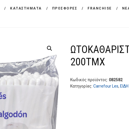
ΕΤΑΙΡΕΙΑ
ΚΑΤΑΣΤΗΜΑΤΑ
ΠΡΟΣΦΟΡΕΣ
FRANCHISE
ΝΕ
CARREFOUR
ΠΡΟΪΟΝΤΑ
Χονδρικό εμπόριο προϊόντων ευρείας κατανάλωσης
ΚΑΤΑΣΤΗΜΑΤΑ
ΩΤΟΚΑΘΑΡΙΣΤ
ΠΡΟΣΦΟΡΕΣ
200ΤΜΧ
FRANCHISE
ΝΕΑ
Κωδικός προϊόντος:
082582
Κατηγορίες:
Carrefour Les
,
ΕΙΔΗ
ΕΠΙΚΟΙΝΩΝΙΑ