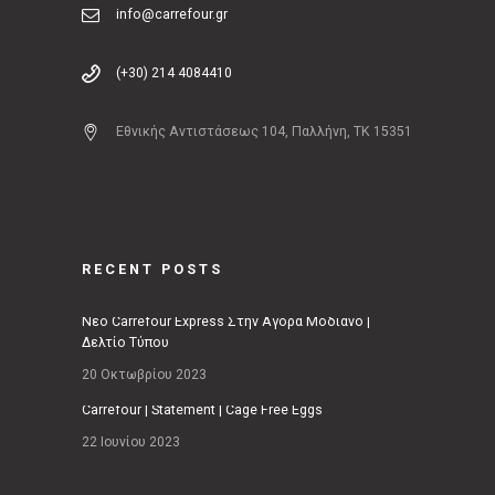
info@carrefour.gr
(+30) 214 4084410
Εθνικής Αντιστάσεως 104, Παλλήνη, ΤΚ 15351
RECENT POSTS
Νέο Carrefour Express Στην Αγορά Μοδιάνο |
Δελτίο Τύπου
20 Οκτωβρίου 2023
Carrefour | Statement | Cage Free Eggs
22 Ιουνίου 2023