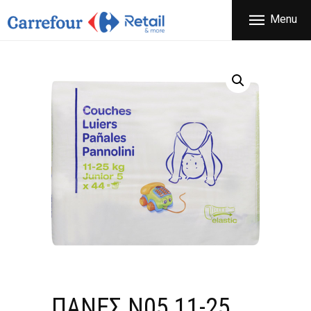
ΕΤΑΙΡΕΙΑ
Menu
CARREFOUR
ΠΡΟΪΟΝΤΑ
Χονδρικό εμπόριο προϊόντων ευρείας κατανάλωσης
ΚΑΤΑΣΤΗΜΑΤΑ
ΠΡΟΣΦΟΡΕΣ
FRANCHISE
ΝΕΑ
ΕΠΙΚΟΙΝΩΝΙΑ
ΠΑΝΕΣ Ν05 11-25