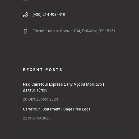
(+30) 214 4084410
Εθνικής Αντιστάσεως 104, Παλλήνη, ΤΚ 15351
RECENT POSTS
Νέο Carrefour Express Στην Αγορά Μοδιάνο |
Δελτίο Τύπου
20 Οκτωβρίου 2023
Carrefour | Statement | Cage Free Eggs
22 Ιουνίου 2023