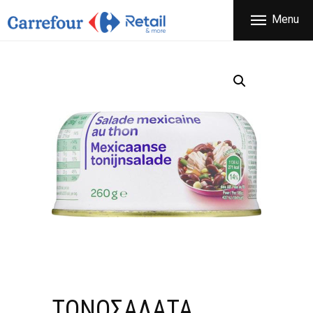
ΕΤΑΙΡΕΙΑ
Menu
CARREFOUR
ΠΡΟΪΟΝΤΑ
Χονδρικό εμπόριο προϊόντων ευρείας κατανάλωσης
ΚΑΤΑΣΤΗΜΑΤΑ
ΠΡΟΣΦΟΡΕΣ
FRANCHISE
ΝΕΑ
ΕΠΙΚΟΙΝΩΝΙΑ
ΤΟΝΟΣΑΛΑΤΑ