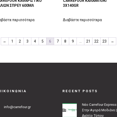
RREFOUR ΚΑΘΑΡΙΣΤΙΚΟ
CARREFOUR ΚΑΛΑΜΠΟΚΙ
ΛΙΩΝ ΣΠΡΕΥ 600ΜΛ
3Χ140GR
αβάστε περισσότερα
Διαβάστε περισσότερα
←
1
2
3
4
5
6
7
8
9
…
21
22
23
→
ΠΙΚΟΙΝΩΝΙΑ
RECENT POSTS
Νέο Carrefour Express
info@carrefour.gr
Στην Αγορά Μοδιάνο |
Δελτίο Τύπου