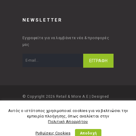
NEWSLETTER
Εγγραφείτε για να λαμβάνετε νέα & προσφορές
μας
© Copyright 2026 Retail & More A.E | Designed
and developed by
Material Apps
Αυτός ο ιστότοπος χρησιμοποιεί cookies για να βελτιώσει την
εμπειρία πλοήγησης, όπως αναλύεται στην
Πολιτική Απορρήτου
Ρυθμίσεις Cookies
Αποδοχή
Πολιτική Απορρήτου
Όροι Χρήσης