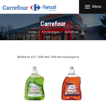
ΕΤΑΙΡΕΙΑ
Menu
CARREFOUR
ΠΡΟΪΟΝΤΑ
Χονδρικό εμπόριο προϊόντων ευρείας κατανάλωσης
ΚΑΤΑΣΤΗΜΑΤΑ
Carrefour
ΠΡΟΣΦΟΡΕΣ
Home
Κατάστημα
Carrefour
FRANCHISE
ΝΕΑ
ΕΠΙΚΟΙΝΩΝΙΑ
Βλέπετε 321–336 από 356 αποτελέσματα