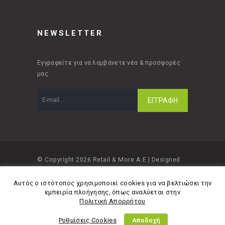
NEWSLETTER
Εγγραφείτε για να λαμβάνετε νέα & προσφορές
μας
© Copyright 2026 Retail & More A.E | Designed
and developed by
Material Apps
Αυτός ο ιστότοπος χρησιμοποιεί cookies για να βελτιώσει την
εμπειρία πλοήγησης, όπως αναλύεται στην
Πολιτική Απορρήτου
Ρυθμίσεις Cookies
Αποδοχή
Πολιτική Απορρήτου
Όροι Χρήσης