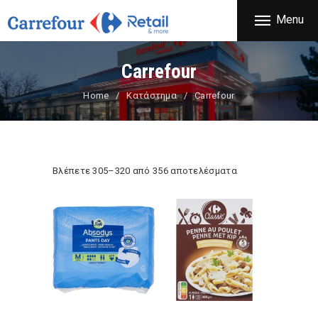
ΕΤΑΙΡΕΙΑ
Menu
CARREFOUR
ΠΡΟΪΟΝΤΑ
Χονδρικό εμπόριο προϊόντων ευρείας κατανάλωσης
ΚΑΤΑΣΤΗΜΑΤΑ
Carrefour
ΠΡΟΣΦΟΡΕΣ
Home
Κατάστημα
Carrefour
FRANCHISE
ΝΕΑ
ΕΠΙΚΟΙΝΩΝΙΑ
Βλέπετε 305–320 από 356 αποτελέσματα