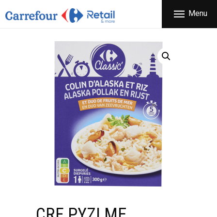
ΕΤΑΙΡΕΙΑ
Menu
CARREFOUR
ΠΡΟΪΟΝΤΑ
Χονδρικό εμπόριο προϊόντων ευρείας κατανάλωσης
ΚΑΤΑΣΤΗΜΑΤΑ
ΠΡΟΣΦΟΡΕΣ
FRANCHISE
ΝΕΑ
ΕΠΙΚΟΙΝΩΝΙΑ
CRF ΡΥΖΙ ΜΕ