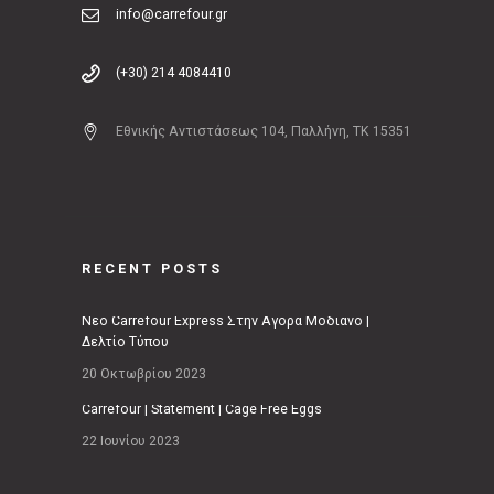
info@carrefour.gr
(+30) 214 4084410
Εθνικής Αντιστάσεως 104, Παλλήνη, ΤΚ 15351
RECENT POSTS
Νέο Carrefour Express Στην Αγορά Μοδιάνο |
Δελτίο Τύπου
20 Οκτωβρίου 2023
Carrefour | Statement | Cage Free Eggs
22 Ιουνίου 2023