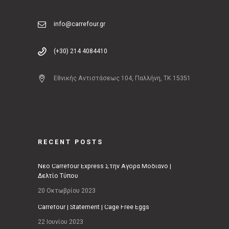
info@carrefour.gr
(+30) 214 4084410
Εθνικής Αντιστάσεως 104, Παλλήνη, ΤΚ 15351
RECENT POSTS
Νέο Carrefour Express Στην Αγορά Μοδιάνο |
Δελτίο Τύπου
20 Οκτωβρίου 2023
Carrefour | Statement | Cage Free Eggs
22 Ιουνίου 2023