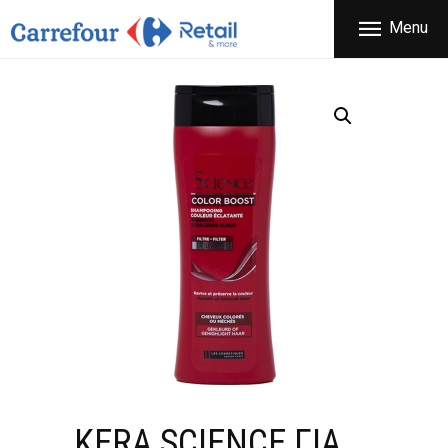
ΕΤΑΙΡΕΙΑ
Menu
CARREFOUR
ΠΡΟΪΟΝΤΑ
Χονδρικό εμπόριο προϊόντων ευρείας κατανάλωσης
ΚΑΤΑΣΤΗΜΑΤΑ
ΠΡΟΣΦΟΡΕΣ
FRANCHISE
ΝΕΑ
ΕΠΙΚΟΙΝΩΝΙΑ
KERA SCIENCE ΓΙΑ