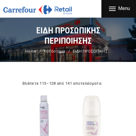
ΕΤΑΙΡΕΙΑ
Menu
CARREFOUR
ΠΡΟΪΟΝΤΑ
Χονδρικό εμπόριο προϊόντων ευρείας κατανάλωσης
ΚΑΤΑΣΤΗΜΑΤΑ
ΕΙΔΗ ΠΡΟΣΩΠΙΚΗΣ
ΠΡΟΣΦΟΡΕΣ
ΠΕΡΙΠΟΙΗΣΗΣ
FRANCHISE
Home
Κατάστημα
ΕΙΔΗ ΠΡΟΣΩΠΙΚΗΣ...
ΝΕΑ
ΕΠΙΚΟΙΝΩΝΙΑ
Βλέπετε 113–128 από 141 αποτελέσματα