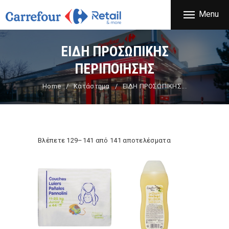
ΕΤΑΙΡΕΙΑ
Menu
CARREFOUR
ΠΡΟΪΟΝΤΑ
Χονδρικό εμπόριο προϊόντων ευρείας κατανάλωσης
ΚΑΤΑΣΤΗΜΑΤΑ
ΕΙΔΗ ΠΡΟΣΩΠΙΚΗΣ
ΠΡΟΣΦΟΡΕΣ
ΠΕΡΙΠΟΙΗΣΗΣ
FRANCHISE
Home
Κατάστημα
ΕΙΔΗ ΠΡΟΣΩΠΙΚΗΣ...
ΝΕΑ
ΕΠΙΚΟΙΝΩΝΙΑ
Βλέπετε 129–141 από 141 αποτελέσματα