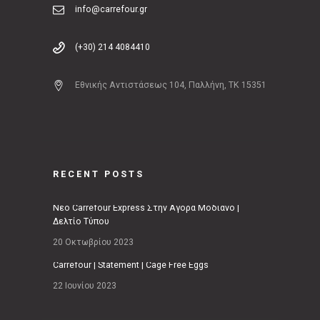
info@carrefour.gr
(+30) 214 4084410
Εθνικής Αντιστάσεως 104, Παλλήνη, ΤΚ 15351
RECENT POSTS
Νέο Carrefour Express Στην Αγορά Μοδιάνο |
Δελτίο Τύπου
20 Οκτωβρίου 2023
Carrefour | Statement | Cage Free Eggs
22 Ιουνίου 2023