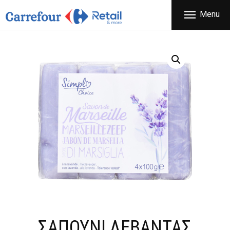
ΕΤΑΙΡΕΙΑ
Menu
CARREFOUR
ΠΡΟΪΟΝΤΑ
Χονδρικό εμπόριο προϊόντων ευρείας κατανάλωσης
ΚΑΤΑΣΤΗΜΑΤΑ
ΠΡΟΣΦΟΡΕΣ
FRANCHISE
ΝΕΑ
ΕΠΙΚΟΙΝΩΝΙΑ
ΣΑΠΟΥΝΙ ΛΕΒΑΝΤΑΣ