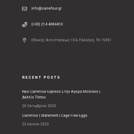
info@carrefour.gr
(+30) 214 4084410
Εθνικής Αντιστάσεως 104, Παλλήνη, ΤΚ 15351
RECENT POSTS
Νέο Carrefour Express Στην Αγορά Μοδιάνο |
Δελτίο Τύπου
20 Οκτωβρίου 2023
Carrefour | Statement | Cage Free Eggs
22 Ιουνίου 2023