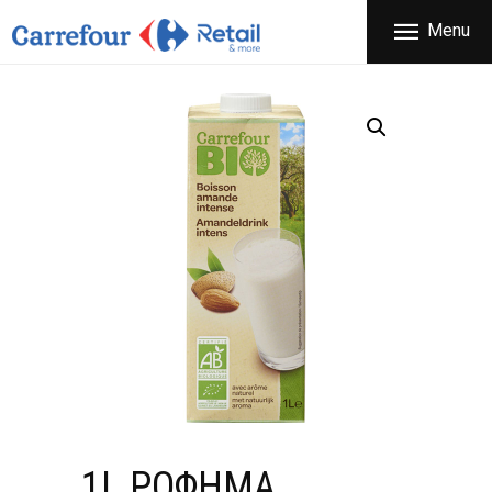
ΕΤΑΙΡΕΙΑ
Menu
CARREFOUR
ΠΡΟΪΟΝΤΑ
Χονδρικό εμπόριο προϊόντων ευρείας κατανάλωσης
ΚΑΤΑΣΤΗΜΑΤΑ
ΠΡΟΣΦΟΡΕΣ
FRANCHISE
ΝΕΑ
ΕΠΙΚΟΙΝΩΝΙΑ
1L ΡΟΦΗΜΑ