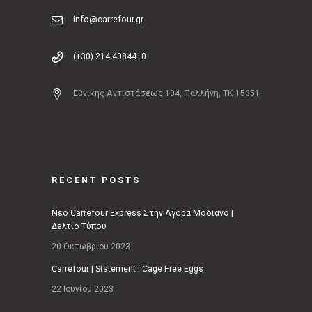
info@carrefour.gr
(+30) 214 4084410
Εθνικής Αντιστάσεως 104, Παλλήνη, ΤΚ 15351
RECENT POSTS
Νέο Carrefour Express Στην Αγορά Μοδιάνο |
Δελτίο Τύπου
20 Οκτωβρίου 2023
Carrefour | Statement | Cage Free Eggs
22 Ιουνίου 2023