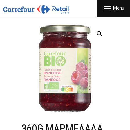
ΕΤΑΙΡΕΙΑ
Menu
CARREFOUR
ΠΡΟΪΟΝΤΑ
Χονδρικό εμπόριο προϊόντων ευρείας κατανάλωσης
ΚΑΤΑΣΤΗΜΑΤΑ
ΠΡΟΣΦΟΡΕΣ
FRANCHISE
ΝΕΑ
ΕΠΙΚΟΙΝΩΝΙΑ
360G ΜΑΡΜΕΛΑΔΑ