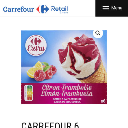
ΕΤΑΙΡΕΙΑ
Menu
CARREFOUR
ΠΡΟΪΟΝΤΑ
Χονδρικό εμπόριο προϊόντων ευρείας κατανάλωσης
ΚΑΤΑΣΤΗΜΑΤΑ
ΠΡΟΣΦΟΡΕΣ
FRANCHISE
ΝΕΑ
ΕΠΙΚΟΙΝΩΝΙΑ
CARREFOUR 6