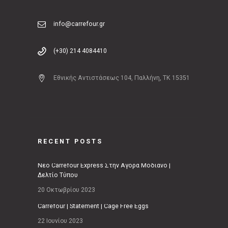
info@carrefour.gr
(+30) 214 4084410
Εθνικής Αντιστάσεως 104, Παλλήνη, ΤΚ 15351
RECENT POSTS
Νέο Carrefour Express Στην Αγορά Μοδιάνο |
Δελτίο Τύπου
20 Οκτωβρίου 2023
Carrefour | Statement | Cage Free Eggs
22 Ιουνίου 2023