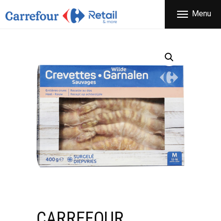
ΕΤΑΙΡΕΙΑ
Menu
CARREFOUR
ΠΡΟΪΟΝΤΑ
Χονδρικό εμπόριο προϊόντων ευρείας κατανάλωσης
ΚΑΤΑΣΤΗΜΑΤΑ
ΠΡΟΣΦΟΡΕΣ
FRANCHISE
ΝΕΑ
ΕΠΙΚΟΙΝΩΝΙΑ
CARREFOUR