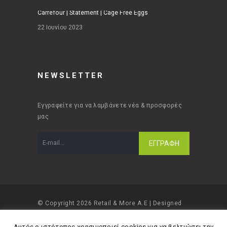
Carrefour | Statement | Cage Free Eggs
22 Ιουνίου 2023
NEWSLETTER
Εγγραφείτε για να λαμβάνετε νέα & προσφορές
μας
© Copyright 2026 Retail & More A.E | Designed
and developed by
Material Apps
Αυτός ο ιστότοπος χρησιμοποιεί cookies για να βελτιώσει την