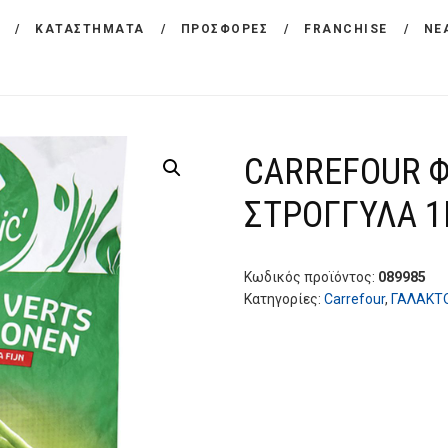
ΕΤΑΙΡΕΙΑ
ΚΑΤΑΣΤΗΜΑΤΑ
ΠΡΟΣΦΟΡΕΣ
FRANCHISE
ΝΕ
CARREFOUR
ΠΡΟΪΟΝΤΑ
Χονδρικό εμπόριο προϊόντων ευρείας κατανάλωσης
ΚΑΤΑΣΤΗΜΑΤΑ
CARREFOUR 
ΠΡΟΣΦΟΡΕΣ
ΣΤΡΟΓΓΥΛΑ 1
FRANCHISE
ΝΕΑ
Κωδικός προϊόντος:
089985
Κατηγορίες:
Carrefour
,
ΓΑΛΑΚΤ
ΕΠΙΚΟΙΝΩΝΙΑ