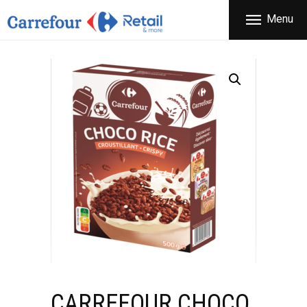
ΕΤΑΙΡΕΙΑ
Menu
CARREFOUR
ΠΡΟΪΟΝΤΑ
Χονδρικό εμπόριο προϊόντων ευρείας κατανάλωσης
ΚΑΤΑΣΤΗΜΑΤΑ
ΠΡΟΣΦΟΡΕΣ
FRANCHISE
ΝΕΑ
ΕΠΙΚΟΙΝΩΝΙΑ
CARREFOUR CHOCO