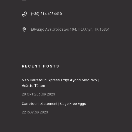
(+30) 214 4084410
Εθνικής Αντιστάσεως 104, Παλλήνη, ΤΚ 15351
RECENT POSTS
Νέο Carrefour Express Στην Αγορά Μοδιάνο |
Δελτίο Τύπου
20 Οκτωβρίου 2023
Carrefour | Statement | Cage Free Eggs
22 Ιουνίου 2023