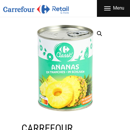
ΕΤΑΙΡΕΙΑ
Menu
CARREFOUR
ΠΡΟΪΟΝΤΑ
Χονδρικό εμπόριο προϊόντων ευρείας κατανάλωσης
ΚΑΤΑΣΤΗΜΑΤΑ
ΠΡΟΣΦΟΡΕΣ
FRANCHISE
ΝΕΑ
ΕΠΙΚΟΙΝΩΝΙΑ
CARREFOUR