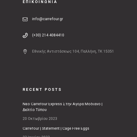
ΕΠΙΚΟΙΝΩΝΙΑ
info@carrefour.gr
(+30) 214 4084410
Εθνικής Αντιστάσεως 104, Παλλήνη, ΤΚ 15351
RECENT POSTS
Νέο Carrefour Express Στην Αγορά Μοδιάνο |
Δελτίο Τύπου
20 Οκτωβρίου 2023
Carrefour | Statement | Cage Free Eggs