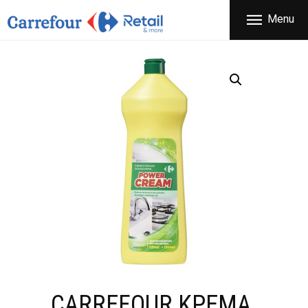
ΕΤΑΙΡΕΙΑ
Menu
CARREFOUR
ΠΡΟΪΟΝΤΑ
Χονδρικό εμπόριο προϊόντων ευρείας κατανάλωσης
ΚΑΤΑΣΤΗΜΑΤΑ
ΠΡΟΣΦΟΡΕΣ
FRANCHISE
ΝΕΑ
ΕΠΙΚΟΙΝΩΝΙΑ
CARREFOUR ΚΡΕΜΑ