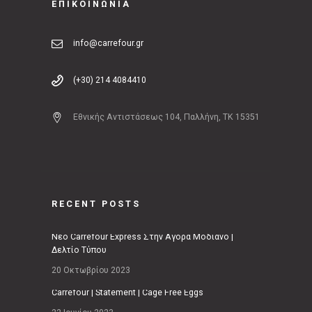
ΕΠΙΚΟΙΝΩΝΙΑ
info@carrefour.gr
(+30) 214 4084410
Εθνικής Αντιστάσεως 104, Παλλήνη, ΤΚ 15351
RECENT POSTS
Νέο Carrefour Express Στην Αγορά Μοδιάνο |
Δελτίο Τύπου
20 Οκτωβρίου 2023
Carrefour | Statement | Cage Free Eggs