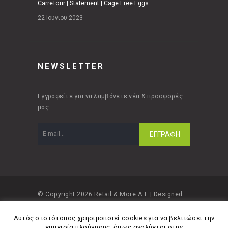
Carrefour | Statement | Cage Free Eggs
22 Ιουνίου 2023
NEWSLETTER
Εγγραφείτε για να λαμβάνετε νέα & προσφορές
μας
© Copyright 2026 Retail & More A.E | Designed
and developed by
Material Apps
Αυτός ο ιστότοπος χρησιμοποιεί cookies για να βελτιώσει την
εμπειρία πλοήγησης, όπως αναλύεται στην