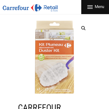
ΕΤΑΙΡΕΙΑ
Menu
CARREFOUR
ΠΡΟΪΟΝΤΑ
Χονδρικό εμπόριο προϊόντων ευρείας κατανάλωσης
ΚΑΤΑΣΤΗΜΑΤΑ
ΠΡΟΣΦΟΡΕΣ
FRANCHISE
ΝΕΑ
ΕΠΙΚΟΙΝΩΝΙΑ
CARREFOUR