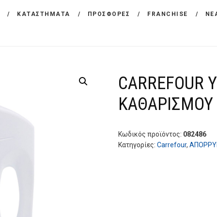
ΕΤΑΙΡΕΙΑ
ΚΑΤΑΣΤΗΜΑΤΑ
ΠΡΟΣΦΟΡΕΣ
FRANCHISE
ΝΕ
CARREFOUR
ΠΡΟΪΟΝΤΑ
Χονδρικό εμπόριο προϊόντων ευρείας κατανάλωσης
ΚΑΤΑΣΤΗΜΑΤΑ
CARREFOUR Υ
ΠΡΟΣΦΟΡΕΣ
ΚΑΘΑΡΙΣΜΟΥ 
FRANCHISE
ΝΕΑ
Κωδικός προϊόντος:
082486
Κατηγορίες:
Carrefour
,
ΑΠΟΡΡΥ
ΕΠΙΚΟΙΝΩΝΙΑ