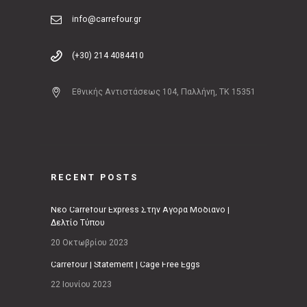
info@carrefour.gr
(+30) 214 4084410
Εθνικής Αντιστάσεως 104, Παλλήνη, ΤΚ 15351
RECENT POSTS
Νέο Carrefour Express Στην Αγορά Μοδιάνο |
Δελτίο Τύπου
20 Οκτωβρίου 2023
Carrefour | Statement | Cage Free Eggs
22 Ιουνίου 2023