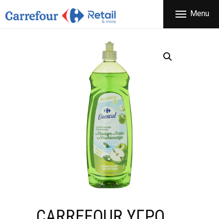
ΕΤΑΙΡΕΙΑ
Menu
CARREFOUR
ΠΡΟΪΟΝΤΑ
Χονδρικό εμπόριο προϊόντων ευρείας κατανάλωσης
ΚΑΤΑΣΤΗΜΑΤΑ
ΠΡΟΣΦΟΡΕΣ
FRANCHISE
ΝΕΑ
ΕΠΙΚΟΙΝΩΝΙΑ
CARREFOUR ΥΓΡΟ