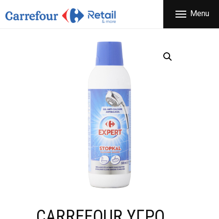
ΕΤΑΙΡΕΙΑ
Menu
CARREFOUR
ΠΡΟΪΟΝΤΑ
Χονδρικό εμπόριο προϊόντων ευρείας κατανάλωσης
ΚΑΤΑΣΤΗΜΑΤΑ
ΠΡΟΣΦΟΡΕΣ
FRANCHISE
ΝΕΑ
ΕΠΙΚΟΙΝΩΝΙΑ
CARREFOUR ΥΓΡΟ