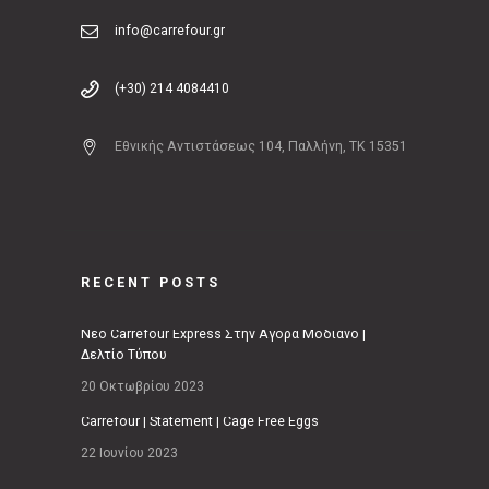
info@carrefour.gr
(+30) 214 4084410
Εθνικής Αντιστάσεως 104, Παλλήνη, ΤΚ 15351
RECENT POSTS
Νέο Carrefour Express Στην Αγορά Μοδιάνο |
Δελτίο Τύπου
20 Οκτωβρίου 2023
Carrefour | Statement | Cage Free Eggs
22 Ιουνίου 2023