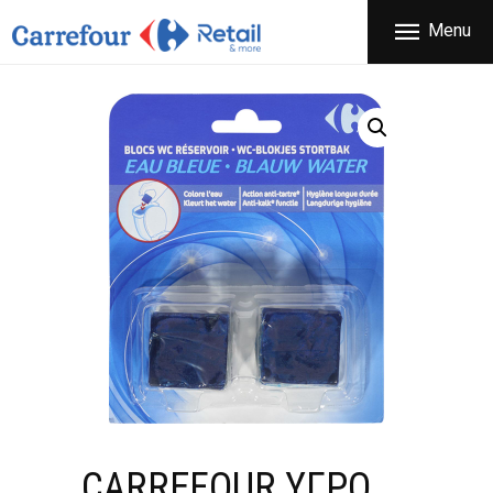
ΕΤΑΙΡΕΙΑ
Menu
CARREFOUR
ΠΡΟΪΟΝΤΑ
Χονδρικό εμπόριο προϊόντων ευρείας κατανάλωσης
ΚΑΤΑΣΤΗΜΑΤΑ
ΠΡΟΣΦΟΡΕΣ
FRANCHISE
ΝΕΑ
ΕΠΙΚΟΙΝΩΝΙΑ
CARREFOUR ΥΓΡO