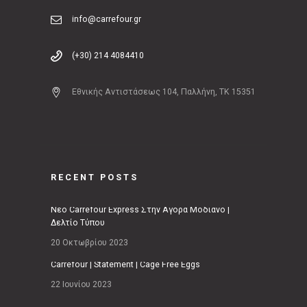
info@carrefour.gr
(+30) 214 4084410
Εθνικής Αντιστάσεως 104, Παλλήνη, ΤΚ 15351
RECENT POSTS
Νέο Carrefour Express Στην Αγορά Μοδιάνο |
Δελτίο Τύπου
20 Οκτωβρίου 2023
Carrefour | Statement | Cage Free Eggs
22 Ιουνίου 2023