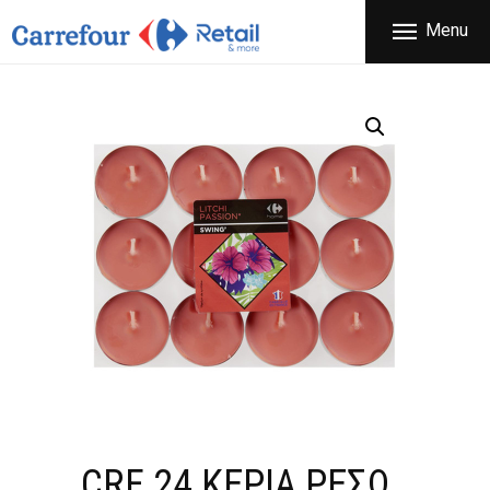
ΕΤΑΙΡΕΙΑ
Menu
CARREFOUR
ΠΡΟΪΟΝΤΑ
Χονδρικό εμπόριο προϊόντων ευρείας κατανάλωσης
ΚΑΤΑΣΤΗΜΑΤΑ
ΠΡΟΣΦΟΡΕΣ
FRANCHISE
ΝΕΑ
ΕΠΙΚΟΙΝΩΝΙΑ
CRF 24 ΚΕΡΙΑ ΡΕΣΩ