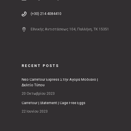
(+30) 214 4084410
Εθνικής Αντιστάσεως 104, Παλλήνη, ΤΚ 15351
RECENT POSTS
Νέο Carrefour Express Στην Αγορά Μοδιάνο |
Δελτίο Τύπου
20 Οκτωβρίου 2023
Carrefour | Statement | Cage Free Eggs
22 Ιουνίου 2023