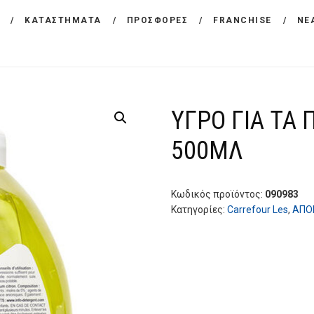
ΕΤΑΙΡΕΙΑ
ΚΑΤΑΣΤΗΜΑΤΑ
ΠΡΟΣΦΟΡΕΣ
FRANCHISE
ΝΕ
CARREFOUR
ΠΡΟΪΟΝΤΑ
Χονδρικό εμπόριο προϊόντων ευρείας κατανάλωσης
ΚΑΤΑΣΤΗΜΑΤΑ
ΥΓΡΟ ΓΙΑ ΤΑ 
ΠΡΟΣΦΟΡΕΣ
500ΜΛ
FRANCHISE
ΝΕΑ
Κωδικός προϊόντος:
090983
Κατηγορίες:
Carrefour Les
,
ΑΠΟ
ΕΠΙΚΟΙΝΩΝΙΑ