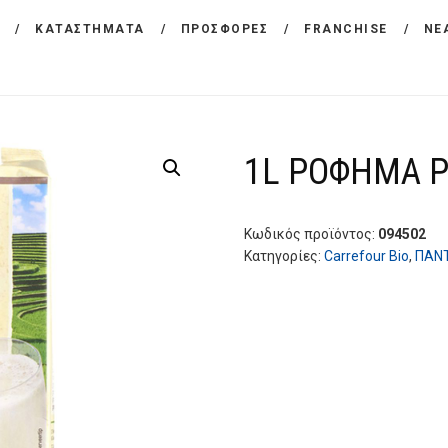
ΕΤΑΙΡΕΙΑ
ΚΑΤΑΣΤΗΜΑΤΑ
ΠΡΟΣΦΟΡΕΣ
FRANCHISE
ΝΕ
CARREFOUR
ΠΡΟΪΟΝΤΑ
Χονδρικό εμπόριο προϊόντων ευρείας κατανάλωσης
ΚΑΤΑΣΤΗΜΑΤΑ
1L ΡΟΦΗΜΑ Ρ
ΠΡΟΣΦΟΡΕΣ
FRANCHISE
Κωδικός προϊόντος:
094502
Κατηγορίες:
Carrefour Bio
,
ΠΑΝ
ΝΕΑ
ΕΠΙΚΟΙΝΩΝΙΑ