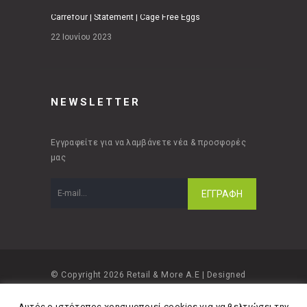
Carrefour | Statement | Cage Free Eggs
22 Ιουνίου 2023
NEWSLETTER
Εγγραφείτε για να λαμβάνετε νέα & προσφορές
μας
© Copyright 2026 Retail & More A.E | Designed
and developed by
Material Apps
Αυτός ο ιστότοπος χρησιμοποιεί cookies για να βελτιώσει την