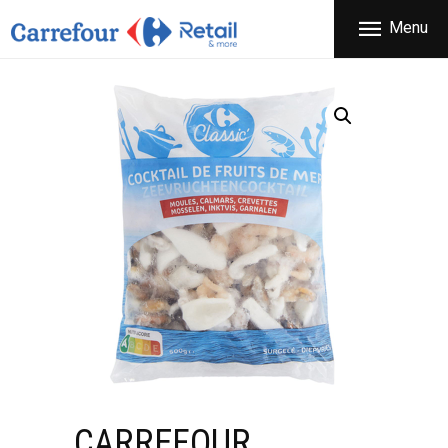
ΕΤΑΙΡΕΙΑ
Menu
CARREFOUR
ΠΡΟΪΟΝΤΑ
Χονδρικό εμπόριο προϊόντων ευρείας κατανάλωσης
ΚΑΤΑΣΤΗΜΑΤΑ
ΠΡΟΣΦΟΡΕΣ
FRANCHISE
ΝΕΑ
ΕΠΙΚΟΙΝΩΝΙΑ
CARREFOUR