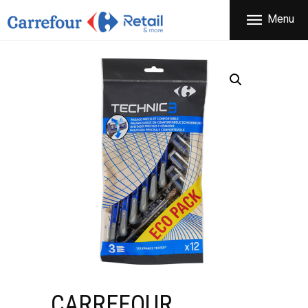
ΕΤΑΙΡΕΙΑ
Menu
CARREFOUR
ΠΡΟΪΟΝΤΑ
Χονδρικό εμπόριο προϊόντων ευρείας κατανάλωσης
ΚΑΤΑΣΤΗΜΑΤΑ
ΠΡΟΣΦΟΡΕΣ
FRANCHISE
ΝΕΑ
ΕΠΙΚΟΙΝΩΝΙΑ
CARREFOUR