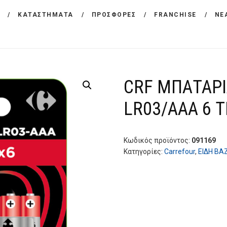
ΕΤΑΙΡΕΙΑ
ΚΑΤΑΣΤΗΜΑΤΑ
ΠΡΟΣΦΟΡΕΣ
FRANCHISE
ΝΕ
CARREFOUR
ΠΡΟΪΟΝΤΑ
Χονδρικό εμπόριο προϊόντων ευρείας κατανάλωσης
ΚΑΤΑΣΤΗΜΑΤΑ
CRF ΜΠΑΤΑΡΙ
ΠΡΟΣΦΟΡΕΣ
LR03/AAA 6 
FRANCHISE
ΝΕΑ
Κωδικός προϊόντος:
091169
Κατηγορίες:
Carrefour
,
ΕΙΔΗ BA
ΕΠΙΚΟΙΝΩΝΙΑ